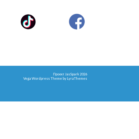
Проект JasSpark 2026
Vega Wordpress Theme by
LyraThemes